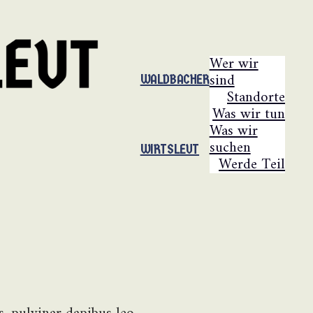
Wer wir
sind
WALDBACHER
Standorte
Was wir tun
Was wir
suchen
WIRTSLEUT
Werde Teil