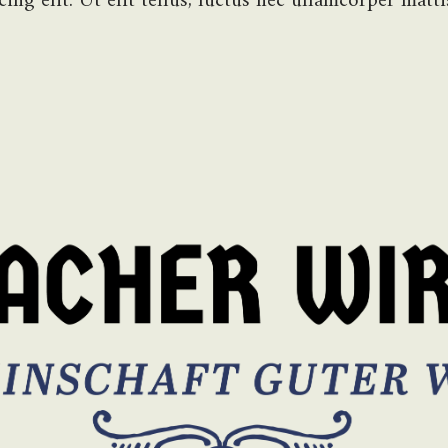
ng elit. Ut elit tellus, luctus nec ullamcorper matti